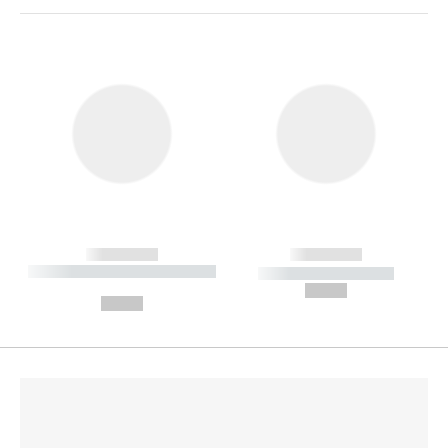
------------
------------
----------- ----------- --------
----------- -----------
---
--,-- €
--,-- €