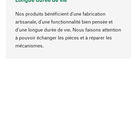
Nos produits bénéficient d'une fabrication
artisanale, d'une fonctionnalité bien pensée et
d'une longue durée de vie. Nous faisons attention
à pouvoir échanger les pièces et à réparer les
Haut de page
mécanismes.
Conscient
La durabilité est au cœur de notre sélection de
produits. Nous misons sur des ingrédients
naturels et des matériaux qui peuvent être
entretenus, ainsi que sur une production
respectueuse des ressources et socialement
responsable.