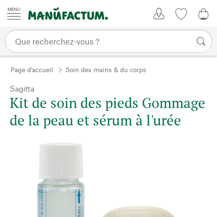
Passer au contenu
Mon compte
Liste de su
0,0
Page d'accueil
Soin des mains & du corps
Sagitta
Kit de soin des pieds Gommage
de la peau et sérum à l'urée