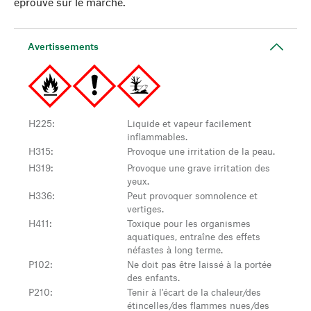
éprouvé sur le marché.
Avertissements
H225
:
Liquide et vapeur facilement
inflammables.
H315
:
Provoque une irritation de la peau.
H319
:
Provoque une grave irritation des
yeux.
H336
:
Peut provoquer somnolence et
vertiges.
H411
:
Toxique pour les organismes
aquatiques, entraîne des effets
néfastes à long terme.
P102
:
Ne doit pas être laissé à la portée
des enfants.
P210
:
Tenir à l'écart de la chaleur/des
étincelles/des flammes nues/des