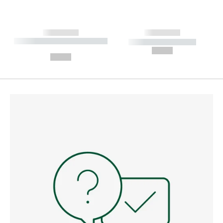
------------
------------
----------- ----------- --------
----------- -----------
---
--,-- €
--,-- €