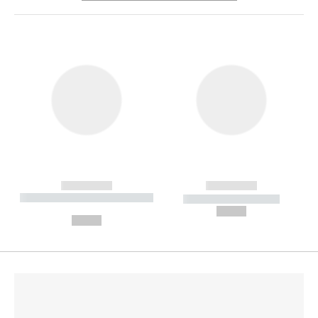
------------
------------
----------- ----------- --------
----------- -----------
---
--,-- €
--,-- €