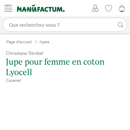
Passer au contenu
Mon compte
Liste de su
0,0
Page d'accueil
Jupes
Christiane Strobel
Jupe pour femme en coton
Lyocell
Caramel