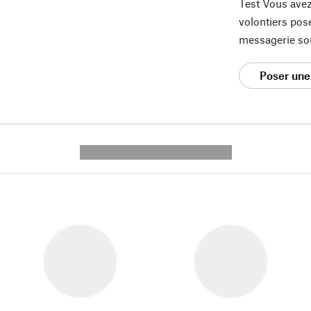
Test Vous avez
volontiers pos
messagerie so
Poser une
---------- --------------