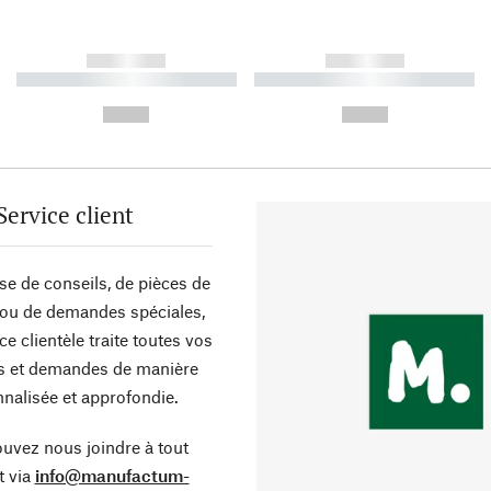
------------
------------
----------- ----------- ----------
----------- ----------- ----------
-
-
--,-- €
--,-- €
Service client
sse de conseils, de pièces de
ou de demandes spéciales,
ce clientèle traite toutes vos
s et demandes de manière
nalisée et approfondie.
uvez nous joindre à tout
 via
info@manufactum-