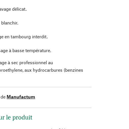
avage délicat.
 blanchir.
e en tambourg interdit.
age à basse température.
age à sec professionnel au
oroethylene, aux hydrocarbures (benzines
)
 de
Manufactum
ur le produit