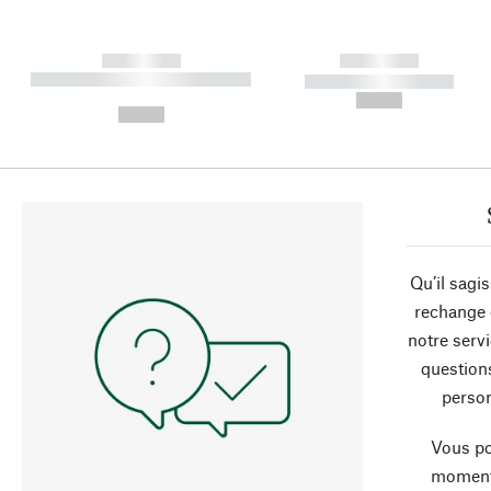
------------
------------
----------- ----------- ----------
----------- -----------
-
--,-- €
--,-- €
Qu’il sagi
rechange 
notre servi
question
person
Vous po
moment