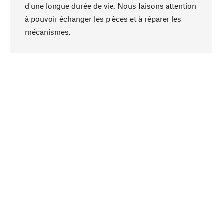
d'une longue durée de vie. Nous faisons attention
à pouvoir échanger les pièces et à réparer les
Haut de page
mécanismes.
Conscient
La durabilité est au cœur de notre sélection de
produits. Nous misons sur des ingrédients
naturels et des matériaux qui peuvent être
entretenus, ainsi que sur une production
respectueuse des ressources et socialement
responsable.