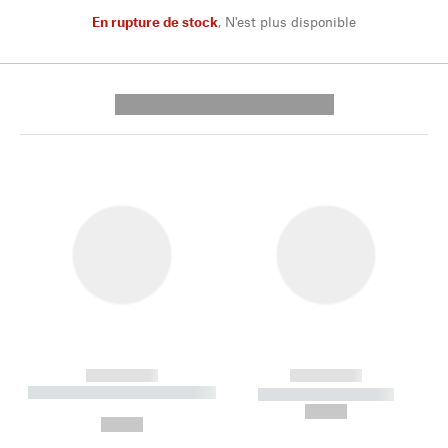
En rupture de stock
,
N'est plus disponible
---------- --------------
------------
------------
----------- ----------- --------
----------- -----------
---
--,-- €
--,-- €