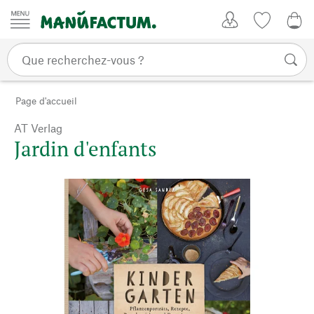
Passer au contenu
Mon compte
Liste de su
0,0
Page d'accueil
AT Verlag
Jardin d'enfants