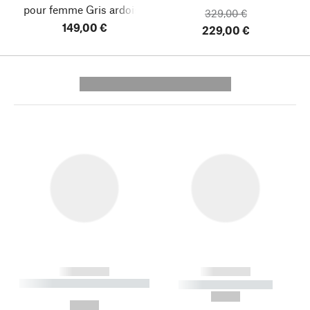
pour femme
Gris ardoise
329,00 €
149,00 €
229,00 €
---------- --------------
------------
------------
----------- ----------- --------
----------- -----------
---
--,-- €
--,-- €