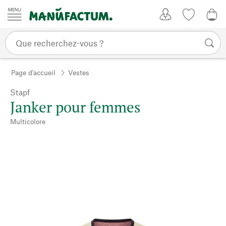
Passer au contenu
Mon compte
Liste de su
0,0
Page d'accueil
Vestes
Stapf
Janker pour femmes
Multicolore