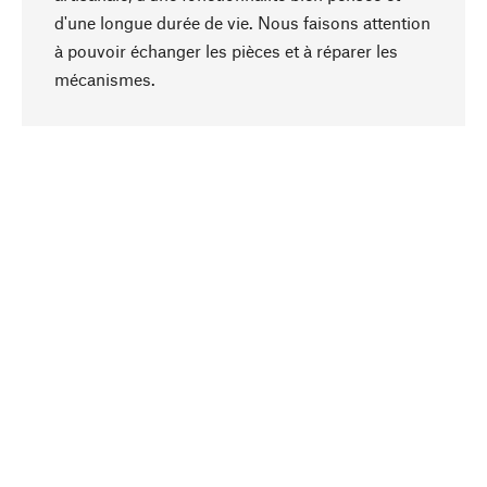
d'une longue durée de vie. Nous faisons attention
à pouvoir échanger les pièces et à réparer les
Haut de page
mécanismes.
Conscient
La durabilité est au cœur de notre sélection de
produits. Nous misons sur des ingrédients
naturels et des matériaux qui peuvent être
entretenus, ainsi que sur une production
respectueuse des ressources et socialement
responsable.