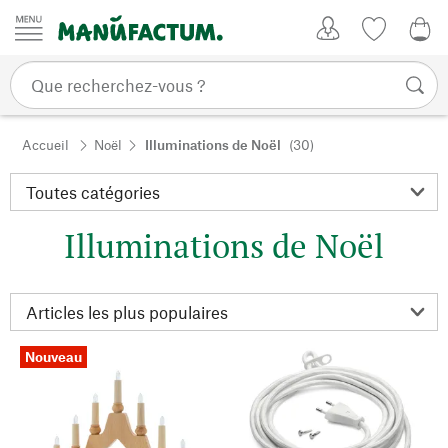
Passer au contenu
Mon compte
Liste de su
0,0
Accueil
Noël
Illuminations de Noël
(30)
Illuminations de Noël
Nouveau