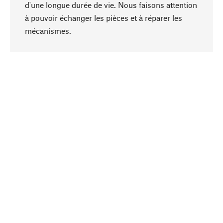
d'une longue durée de vie. Nous faisons attention
à pouvoir échanger les pièces et à réparer les
Haut de page
mécanismes.
Conscient
La durabilité est au cœur de notre sélection de
produits. Nous misons sur des ingrédients
naturels et des matériaux qui peuvent être
entretenus, ainsi que sur une production
respectueuse des ressources et socialement
responsable.