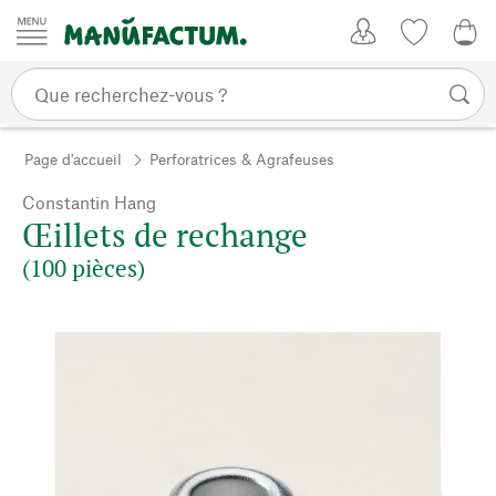
Passer au contenu
Mon compte
Liste de su
0,0
Page d'accueil
Perforatrices & Agrafeuses
Constantin Hang
Œillets de rechange
(100 pièces)