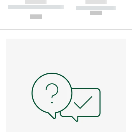
------------
------------
----------- ----------- --------
----------- -----------
---
--,-- €
--,-- €