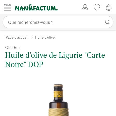
Passer au contenu
Mon compte
Liste de su
0,0
Page d'accueil
Huile d'olive
Olio Roi
Huile d'olive de Ligurie "Carte
Noire" DOP