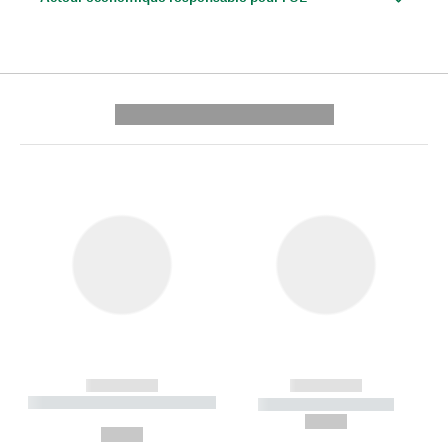
---------- --------------
------------
------------
----------- ----------- --------
----------- -----------
---
--,-- €
--,-- €