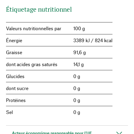
Étiquetage nutritionnel
Valeurs nutritionnelles par
100 g
Énergie
3389 kJ / 824 kcal
Graisse
91,6 g
dont acides gras saturés
14,1 g
Glucides
0 g
dont sucre
0 g
Protéines
0 g
Sel
0 g
Acteur économique responsable pour l'UE