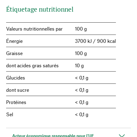
Étiquetage nutritionnel
Valeurs nutritionnelles par
100 g
Énergie
3700 kJ / 900 kcal
Graisse
100 g
dont acides gras saturés
10 g
Glucides
< 0,1 g
dont sucre
< 0,1 g
Protéines
< 0,1 g
Sel
< 0,1 g
Acteur économique responsable pour l'UE