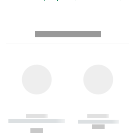
---------- --------------
------------
------------
----------- ----------- --------
----------- -----------
---
--,-- €
--,-- €