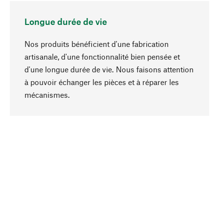
Longue durée de vie
Nos produits bénéficient d'une fabrication
artisanale, d'une fonctionnalité bien pensée et
d'une longue durée de vie. Nous faisons attention
à pouvoir échanger les pièces et à réparer les
Haut de page
mécanismes.
Conscient
La durabilité est au cœur de notre sélection de
produits. Nous misons sur des ingrédients
naturels et des matériaux qui peuvent être
entretenus, ainsi que sur une production