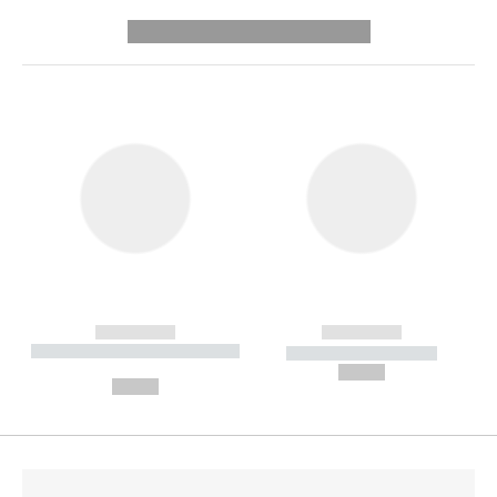
---------- --------------
------------
------------
----------- ----------- --------
----------- -----------
---
--,-- €
--,-- €