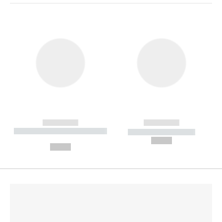
------------
------------
----------- ----------- --------
----------- -----------
---
--,-- €
--,-- €