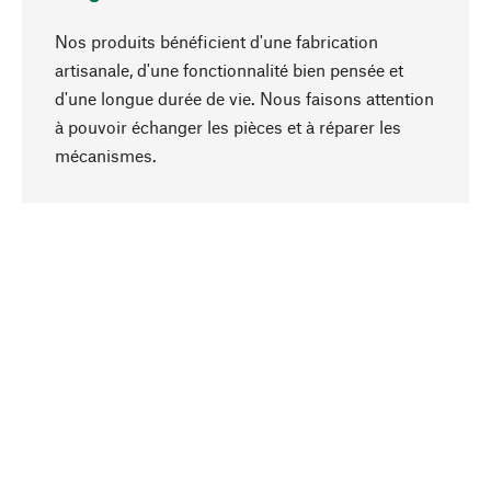
Nos produits bénéficient d'une fabrication
artisanale, d'une fonctionnalité bien pensée et
d'une longue durée de vie. Nous faisons attention
à pouvoir échanger les pièces et à réparer les
Haut de page
mécanismes.
Conscient
La durabilité est au cœur de notre sélection de
produits. Nous misons sur des ingrédients
naturels et des matériaux qui peuvent être
entretenus, ainsi que sur une production
respectueuse des ressources et socialement
responsable.