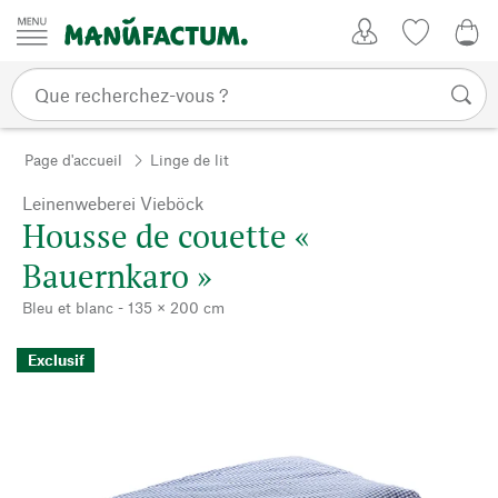
Passer au contenu
Mon compte
Liste de su
0,0
Page d'accueil
Linge de lit
Leinenweberei Vieböck
Housse de couette «
Bauernkaro »
Bleu et blanc - 135 × 200 cm
Exclusif