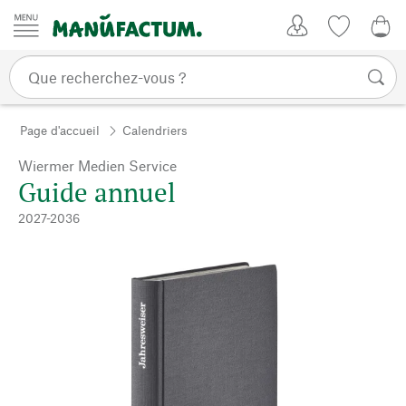
Passer au contenu
Mon compte
Liste de su
0,0
Page d'accueil
Calendriers
Wiermer Medien Service
Guide annuel
2027-2036