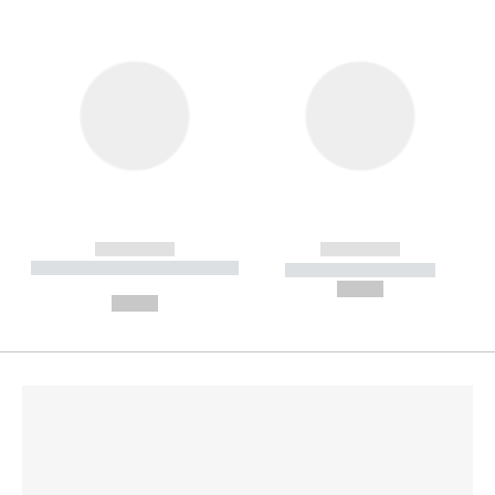
------------
------------
----------- ----------- --------
----------- -----------
---
--,-- €
--,-- €