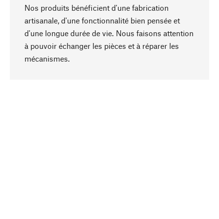
Nos produits bénéficient d'une fabrication
artisanale, d'une fonctionnalité bien pensée et
d'une longue durée de vie. Nous faisons attention
à pouvoir échanger les pièces et à réparer les
Haut de page
mécanismes.
Conscient
La durabilité est au cœur de notre sélection de
produits. Nous misons sur des ingrédients
naturels et des matériaux qui peuvent être
entretenus, ainsi que sur une production
respectueuse des ressources et socialement
responsable.