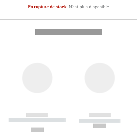
En rupture de stock
,
N'est plus disponible
---------- --------------
------------
------------
----------- ----------- --------
----------- -----------
---
--,-- €
--,-- €