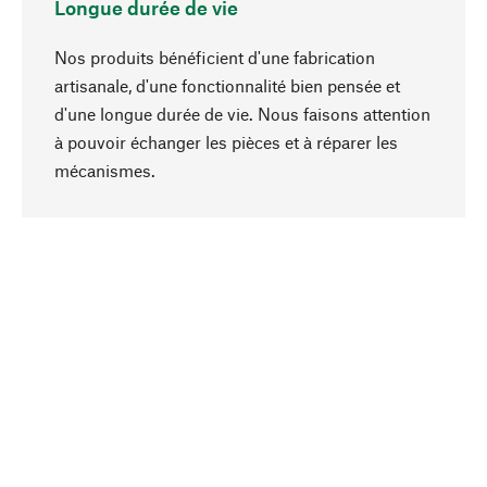
Longue durée de vie
Nos produits bénéficient d'une fabrication
artisanale, d'une fonctionnalité bien pensée et
d'une longue durée de vie. Nous faisons attention
à pouvoir échanger les pièces et à réparer les
Haut de page
mécanismes.
Conscient
La durabilité est au cœur de notre sélection de
produits. Nous misons sur des ingrédients
naturels et des matériaux qui peuvent être
entretenus, ainsi que sur une production
respectueuse des ressources et socialement
responsable.