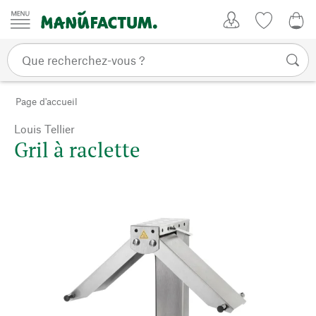
Passer au contenu
Mon compte
Liste de su
0,0
Page d'accueil
Louis Tellier
Gril à raclette