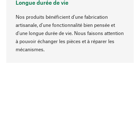
Longue durée de vie
Nos produits bénéficient d'une fabrication
artisanale, d'une fonctionnalité bien pensée et
d'une longue durée de vie. Nous faisons attention
à pouvoir échanger les pièces et à réparer les
Haut de page
mécanismes.
Conscient
La durabilité est au cœur de notre sélection de
produits. Nous misons sur des ingrédients
naturels et des matériaux qui peuvent être
entretenus, ainsi que sur une production
respectueuse des ressources et socialement
responsable.