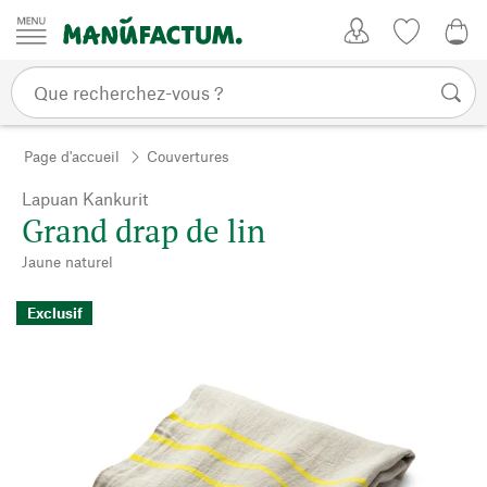
Passer au contenu
Mon compte
Liste de su
0,0
Page d'accueil
Couvertures
Lapuan Kankurit
Grand drap de lin
Jaune naturel
Exclusif