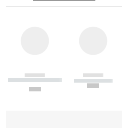
------------
------------
----------- ----------- --------
----------- -----------
---
--,-- €
--,-- €