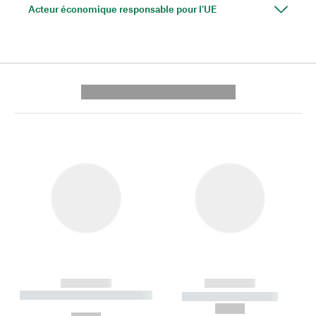
Acteur économique responsable pour l'UE
---------- --------------
------------
------------
----------- ----------- --------
----------- -----------
---
--,-- €