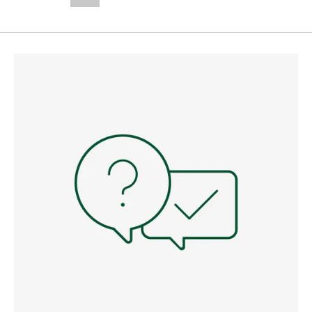
--,-- €