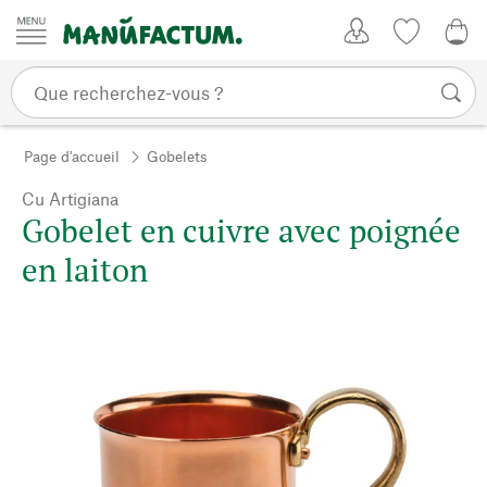
Passer au contenu
Mon compte
Liste de su
0,0
Page d'accueil
Gobelets
Cu Artigiana
Gobelet en cuivre avec poignée
en laiton