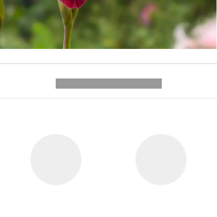
---------- --------------