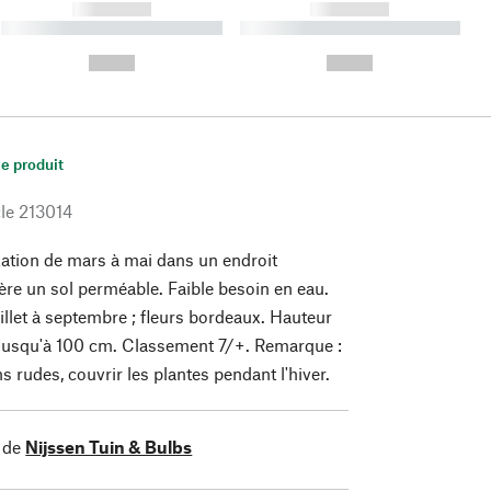
------------
------------
----------- ----------- ----------
----------- ----------- ----------
- -----------
-
--,-- €
--,-- €
le produit
le
213014
tation de mars à mai dans un endroit
fère un sol perméable. Faible besoin en eau.
illet à septembre ; fleurs bordeaux. Hauteur
 jusqu'à 100 cm. Classement 7/+. Remarque :
s rudes, couvrir les plantes pendant l'hiver.
 de
Nijssen Tuin & Bulbs