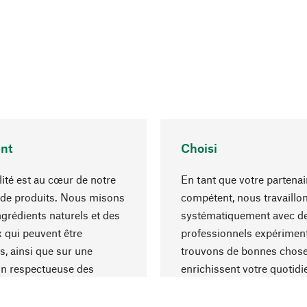
nt
Choisi
lité est au cœur de notre
En tant que votre partenai
 de produits. Nous misons
compétent, nous travaillo
ngrédients naturels et des
systématiquement avec d
 qui peuvent être
professionnels expériment
s, ainsi que sur une
trouvons de bonnes chose
on respectueuse des
enrichissent votre quotidi
s et socialement
un choix optimal de matér
ble.
une excellente fabrication.