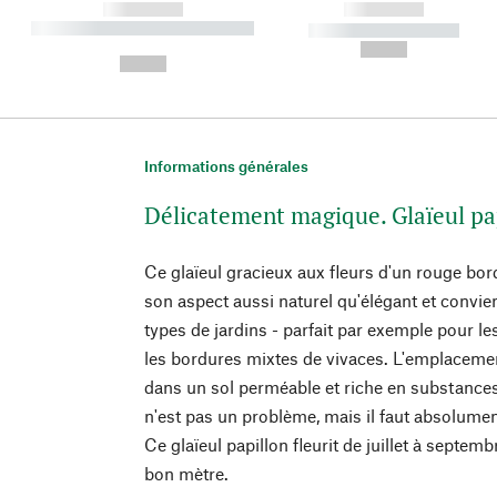
------------
------------
----------- ----------- ----------
----------- -----------
-
--,-- €
--,-- €
Informations générales
Délicatement magique. Glaïeul pa
Ce glaïeul gracieux aux fleurs d'un rouge bor
son aspect aussi naturel qu'élégant et convie
types de jardins - parfait par exemple pour le
les bordures mixtes de vivaces. L'emplacement 
dans un sol perméable et riche en substances
n'est pas un problème, mais il faut absolumen
Ce glaïeul papillon fleurit de juillet à septemb
bon mètre.