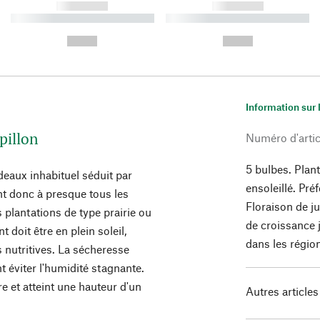
------------
------------
----------- ----------- ----------
----------- ----------- ----------
-
-
--,-- €
--,-- €
Information sur 
pillon
Numéro d'artic
5 bulbes. Plan
deaux inhabituel séduit par
ensoleillé. Pré
nt donc à presque tous les
Floraison de ju
s plantations de type prairie ou
de croissance
doit être en plein soleil,
dans les région
 nutritives. La sécheresse
t éviter l'humidité stagnante.
re et atteint une hauteur d'un
Autres articles