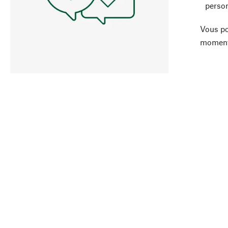
person
Vous po
moment