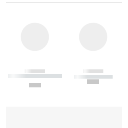
------------
------------
----------- ----------- --------
----------- -----------
---
--,-- €
--,-- €