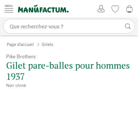
Passer au contenu
Mon compte
Liste de su
0,0
Page d'accueil
Gilets
Pike Brothers
Gilet pare-balles pour hommes
1937
Noir chiné