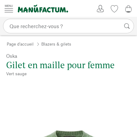
Passer au contenu
Mon compte
Liste de su
0,0
Page d'accueil
Blazers & gilets
Oska
Gilet en maille pour femme
Vert sauge