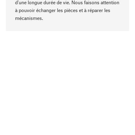
d'une longue durée de vie. Nous faisons attention
à pouvoir échanger les pièces et à réparer les
Haut de page
mécanismes.
Conscient
La durabilité est au cœur de notre sélection de
produits. Nous misons sur des ingrédients
naturels et des matériaux qui peuvent être
entretenus, ainsi que sur une production
respectueuse des ressources et socialement
responsable.