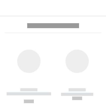
---------- --------------
------------
------------
----------- ----------- --------
----------- -----------
---
--,-- €
--,-- €