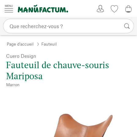
Passer au contenu
Mon compte
Liste de su
0,0
Page d'accueil
Fauteuil
Cuero Design
Fauteuil de chauve-souris
Mariposa
Marron