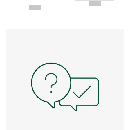
---
--,-- €
--,-- €