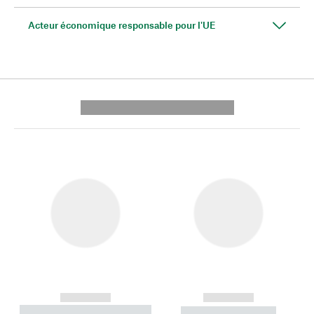
Acteur économique responsable pour l'UE
---------- --------------
------------
------------
----------- ----------- --------
----------- -----------