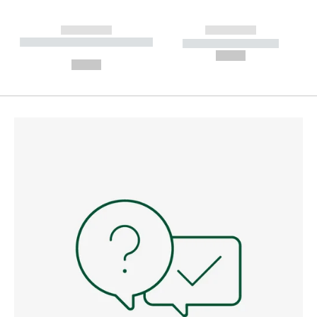
------------
------------
----------- ----------- --------
----------- -----------
---
--,-- €
--,-- €