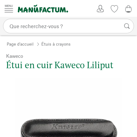
Passer au contenu
Mon compte
Liste de su
0,0
Page d'accueil
Étuis à crayons
Kaweco
Étui en cuir Kaweco Liliput