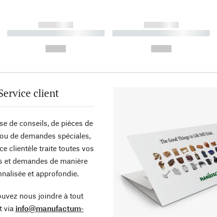
------------
------------
----------- ----------- ----------
----------- ----------- ----------
-
-
--,-- €
--,-- €
Service client
sse de conseils, de pièces de
ou de demandes spéciales,
ce clientèle traite toutes vos
s et demandes de manière
nalisée et approfondie.
uvez nous joindre à tout
 via
info@manufactum-