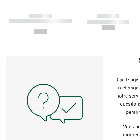
------------
------------
----------- ----------- ----------
----------- -----------
-
--,-- €
--,-- €
Qu’il sagi
rechange 
notre servi
question
person
Vous po
moment