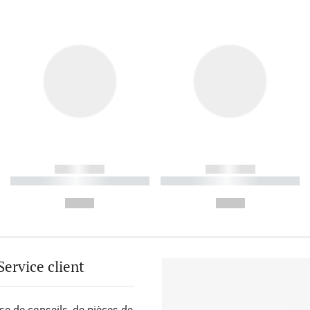
------------
------------
----------- ----------- ----------
----------- ----------- ----------
-
-
--,-- €
--,-- €
Service client
sse de conseils, de pièces de