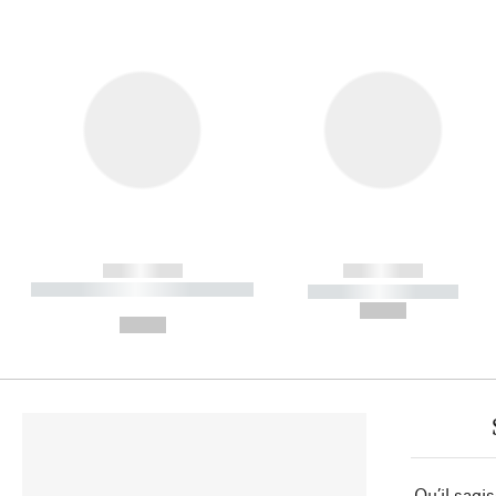
------------
------------
----------- ----------- ----------
----------- -----------
-
--,-- €
--,-- €
Qu’il sagi