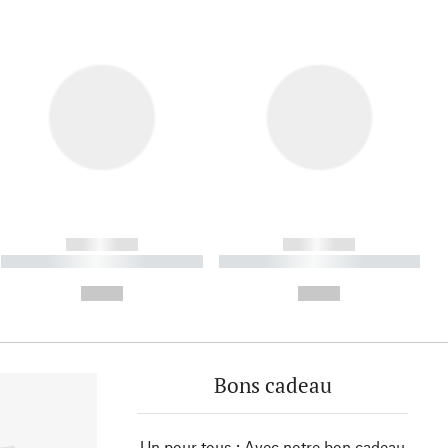
------------
------------
----------- ----------- ----------
----------- ----------- ----------
- -----------
-
--,-- €
--,-- €
Bons cadeau
Un pour tous : Avec notre bon cadeau