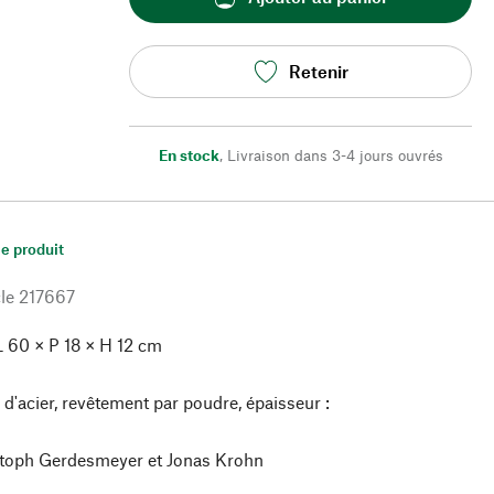
Retenir
En stock
,
Livraison dans 3-4 jours ouvrés
le produit
le
217667
 60 × P 18 × H 12 cm
 d'acier, revêtement par poudre, épaisseur :
toph Gerdesmeyer et Jonas Krohn