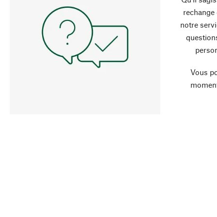
rechange 
notre servi
question
person
Vous po
moment