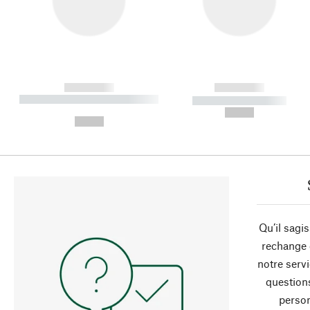
------------
------------
----------- ----------- ----------
----------- -----------
-
--,-- €
--,-- €
Qu’il sagi
rechange 
notre servi
question
person