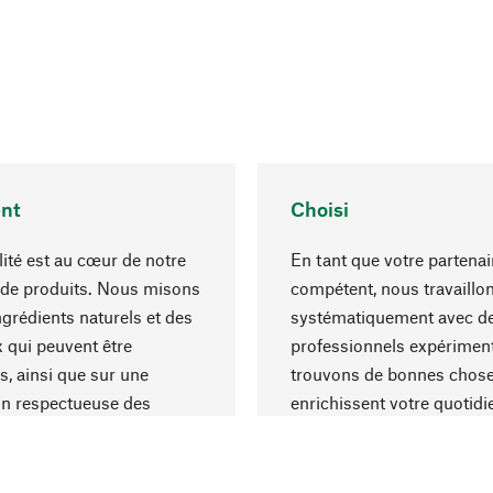
nt
Choisi
lité est au cœur de notre
En tant que votre partenai
 de produits. Nous misons
compétent, nous travaillo
ngrédients naturels et des
systématiquement avec d
 qui peuvent être
professionnels expériment
s, ainsi que sur une
trouvons de bonnes chose
on respectueuse des
enrichissent votre quotidi
s et socialement
un choix optimal de matér
ble.
une excellente fabrication.