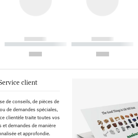
------------
------------
----------- ----------- ----------
----------- ----------- ----------
-
-
--,-- €
--,-- €
Service client
sse de conseils, de pièces de
ou de demandes spéciales,
ce clientèle traite toutes vos
s et demandes de manière
nalisée et approfondie.