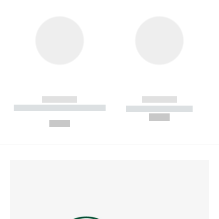
------------
------------
----------- ----------- --------
----------- -----------
---
--,-- €
--,-- €