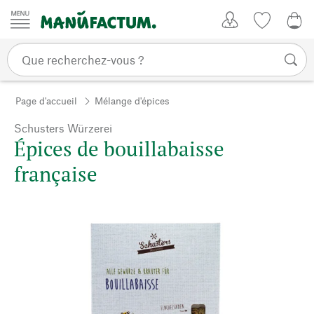
Passer au contenu
Mon compte
Liste de su
0,0
Page d'accueil
Mélange d'épices
Schusters Würzerei
Épices de bouillabaisse
française