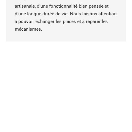
artisanale, d'une fonctionnalité bien pensée et
d'une longue durée de vie. Nous faisons attention
à pouvoir échanger les pièces et à réparer les
Haut de page
mécanismes.
Conscient
La durabilité est au cœur de notre sélection de
produits. Nous misons sur des ingrédients
naturels et des matériaux qui peuvent être
entretenus, ainsi que sur une production
respectueuse des ressources et socialement
responsable.