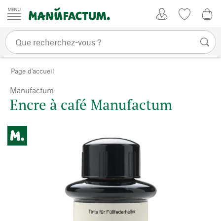
Passer au contenu
Mon compte
Liste de su
0,0
Page d'accueil
Manufactum
Encre à café Manufactum