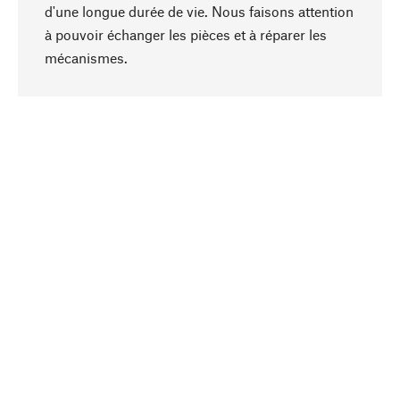
d'une longue durée de vie. Nous faisons attention
à pouvoir échanger les pièces et à réparer les
Haut de page
mécanismes.
Conscient
La durabilité est au cœur de notre sélection de
produits. Nous misons sur des ingrédients
naturels et des matériaux qui peuvent être
entretenus, ainsi que sur une production
respectueuse des ressources et socialement
responsable.