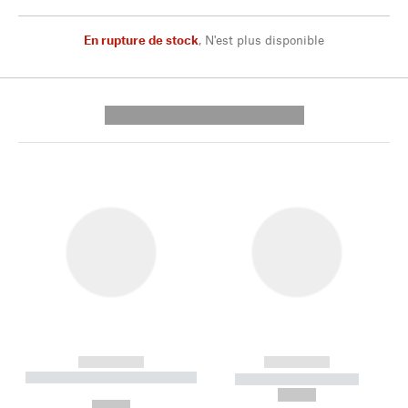
En rupture de stock
,
N'est plus disponible
---------- --------------
------------
------------
----------- ----------- --------
----------- -----------
---
--,-- €
--,-- €