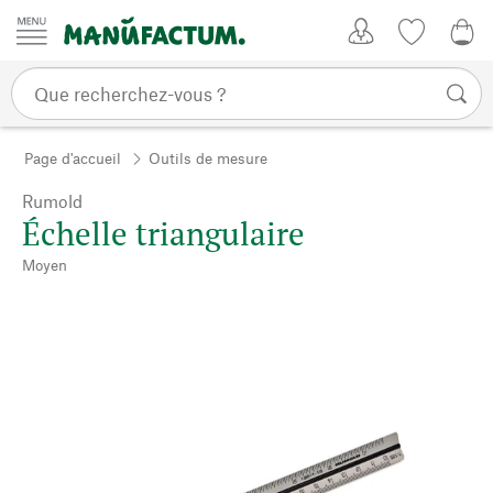
Passer au contenu
Mon compte
Liste de su
0,0
Page d'accueil
Outils de mesure
Rumold
Échelle triangulaire
Moyen