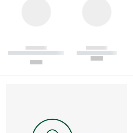
------------
------------
----------- ----------- --------
----------- -----------
---
--,-- €
--,-- €