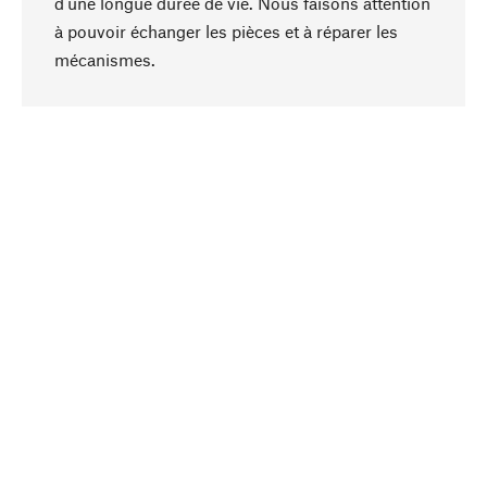
d'une longue durée de vie. Nous faisons attention
à pouvoir échanger les pièces et à réparer les
Haut de page
mécanismes.
Conscient
La durabilité est au cœur de notre sélection de
produits. Nous misons sur des ingrédients
naturels et des matériaux qui peuvent être
entretenus, ainsi que sur une production
respectueuse des ressources et socialement
responsable.