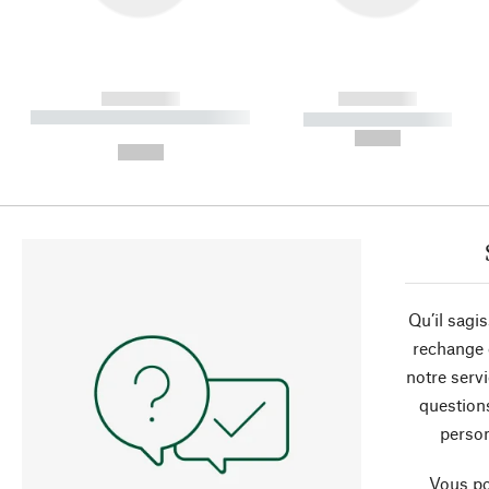
------------
------------
----------- ----------- ----------
----------- -----------
-
--,-- €
--,-- €
Qu’il sagi
rechange 
notre servi
question
person
Vous po