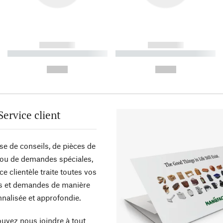
------------
------------
----------- ----------- ----------
----------- ----------- ----------
-
-
--,-- €
--,-- €
Service client
sse de conseils, de pièces de
ou de demandes spéciales,
ce clientèle traite toutes vos
s et demandes de manière
nalisée et approfondie.
uvez nous joindre à tout