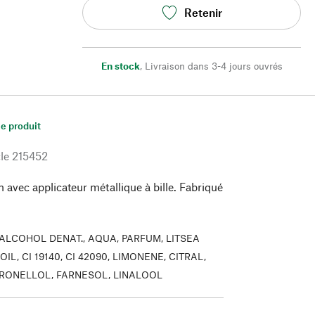
Retenir
En stock
,
Livraison dans 3-4 jours ouvrés
le produit
le
215452
n avec applicateur métallique à bille. Fabriqué
ALCOHOL DENAT., AQUA, PARFUM, LITSEA
IL, CI 19140, CI 42090, LIMONENE, CITRAL,
TRONELLOL, FARNESOL, LINALOOL