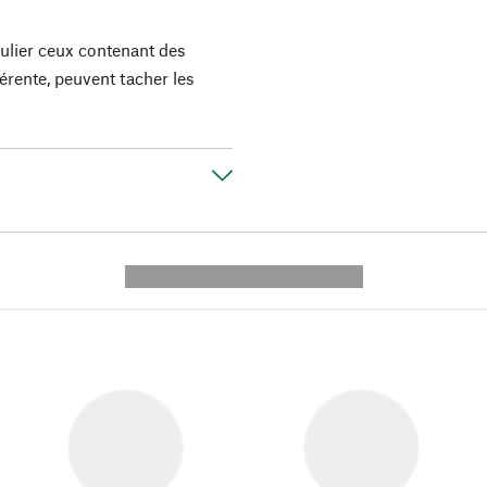
culier ceux contenant des
érente, peuvent tacher les
---------- --------------