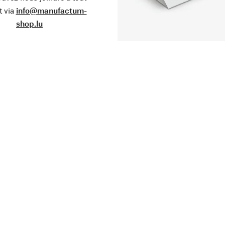
 via
info@manufactum-
shop.lu