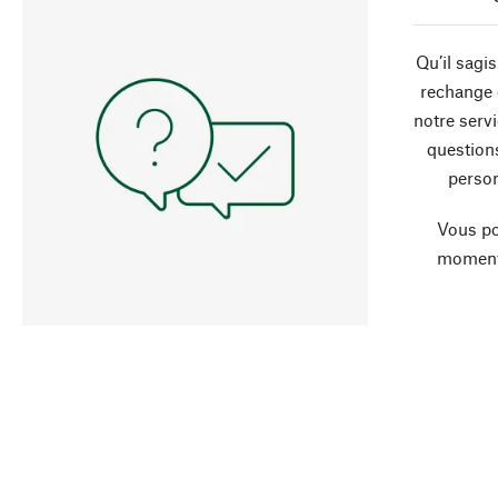
Qu’il sagi
rechange 
notre servi
question
person
Vous po
moment