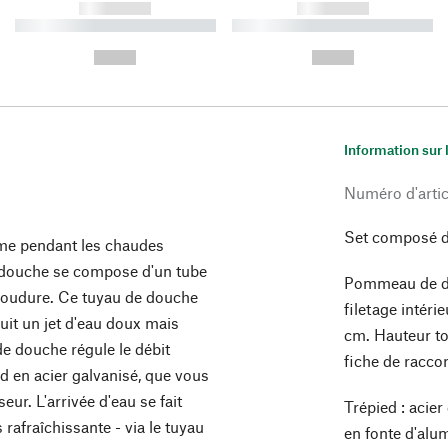
------------
------------
----------- ----------- ----------
----------- ----------- ----------
-
-
--,-- €
--,-- €
Information sur 
Numéro d'artic
Set composé d
même pendant les chaudes
de douche se compose d'un tube
Pommeau de do
 soudure. Ce tuyau de douche
filetage intér
it un jet d'eau doux mais
cm. Hauteur tot
de douche régule le débit
fiche de racco
ed en acier galvanisé, que vous
ur. L'arrivée d'eau se fait
Trépied : acier
 rafraîchissante - via le tuyau
en fonte d'alu