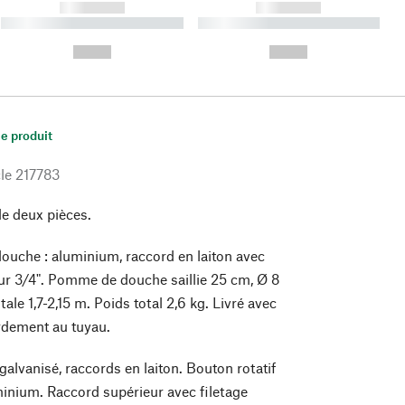
------------
------------
----------- ----------- ----------
----------- ----------- ----------
- -----------
-
--,-- €
--,-- €
le produit
le
217783
e deux pièces.
uche : aluminium, raccord en laiton avec
ieur 3/4". Pomme de douche saillie 25 cm, Ø 8
ale 1,7-2,15 m. Poids total 2,6 kg. Livré avec
rdement au tuyau.
 galvanisé, raccords en laiton. Bouton rotatif
minium. Raccord supérieur avec filetage