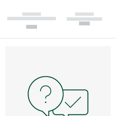
------------
------------
----------- ----------- --------
----------- -----------
---
--,-- €
--,-- €