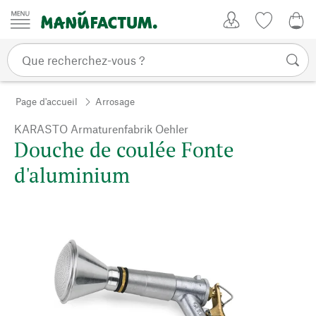
Passer au contenu
Mon compte
Liste de su
0,0
Page d'accueil
Arrosage
KARASTO Armaturenfabrik Oehler
Douche de coulée Fonte
d'aluminium