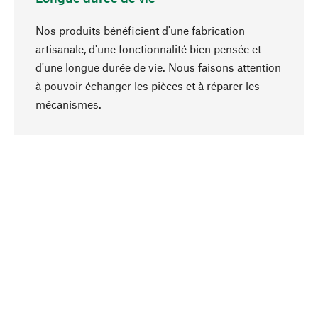
Nos produits bénéficient d'une fabrication
artisanale, d'une fonctionnalité bien pensée et
d'une longue durée de vie. Nous faisons attention
à pouvoir échanger les pièces et à réparer les
Haut de page
mécanismes.
Conscient
La durabilité est au cœur de notre sélection de
produits. Nous misons sur des ingrédients
naturels et des matériaux qui peuvent être
entretenus, ainsi que sur une production
respectueuse des ressources et socialement
responsable.