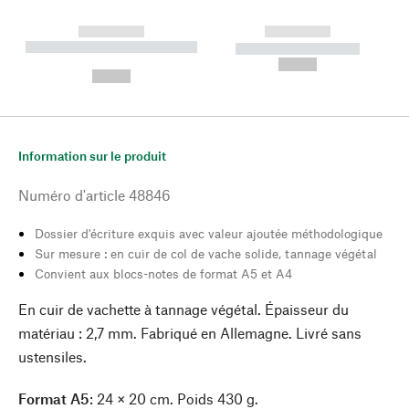
------------
------------
----------- ----------- --------
----------- -----------
---
--,-- €
--,-- €
Information sur le produit
Numéro d'article
48846
Dossier d'écriture exquis avec valeur ajoutée méthodologique
Sur mesure : en cuir de col de vache solide, tannage végétal
Convient aux blocs-notes de format A5 et A4
En cuir de vachette à tannage végétal. Épaisseur du
matériau : 2,7 mm. Fabriqué en Allemagne. Livré sans
ustensiles.
Format A5
: 24 × 20 cm. Poids 430 g.