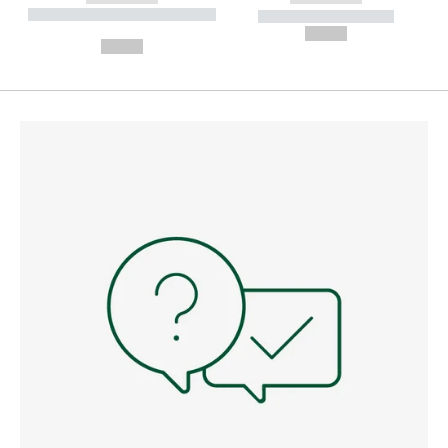
----------- ----------- --------
----------- -----------
---
--,-- €
--,-- €