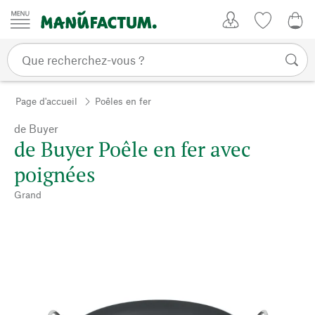
Passer au contenu
Mon compte
Liste de su
0,0
Page d'accueil
Poêles en fer
de Buyer
de Buyer Poêle en fer avec
poignées
Grand