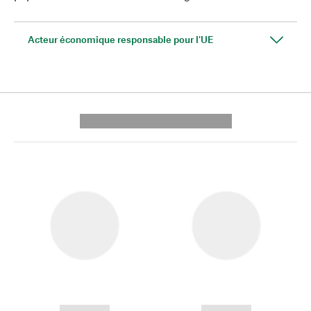
Acteur économique responsable pour l'UE
---------- --------------
------------
------------