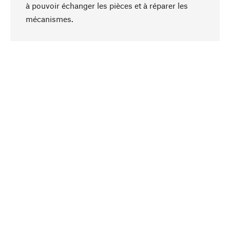
à pouvoir échanger les pièces et à réparer les
Haut de page
mécanismes.
Conscient
La durabilité est au cœur de notre sélection de
produits. Nous misons sur des ingrédients
naturels et des matériaux qui peuvent être
entretenus, ainsi que sur une production
respectueuse des ressources et socialement
responsable.
Choisi