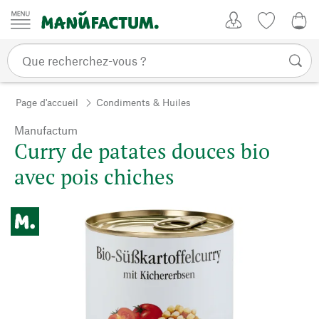
Passer au contenu
Mon compte
Liste de su
0,0
Page d'accueil
Condiments & Huiles
Manufactum
Curry de patates douces bio
avec pois chiches