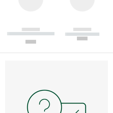
------------
------------
----------- ----------- --------
----------- -----------
---
--,-- €
--,-- €