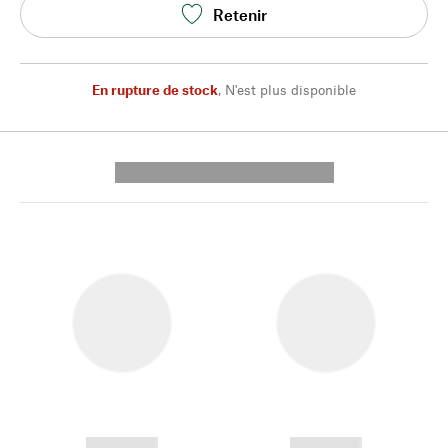
Retenir
En rupture de stock
,
N'est plus disponible
---------- --------------
------------
------------