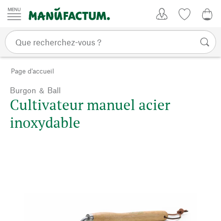
Passer au contenu
Mon compte
Liste de su
0,0
Page d'accueil
Burgon ＆ Ball
Cultivateur manuel acier
inoxydable