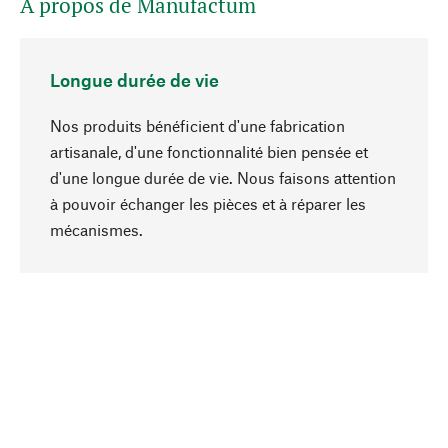
A propos de Manufactum
Longue durée de vie
Nos produits bénéficient d'une fabrication
artisanale, d'une fonctionnalité bien pensée et
d'une longue durée de vie. Nous faisons attention
à pouvoir échanger les pièces et à réparer les
Haut de page
mécanismes.
Conscient
La durabilité est au cœur de notre sélection de
produits. Nous misons sur des ingrédients
naturels et des matériaux qui peuvent être