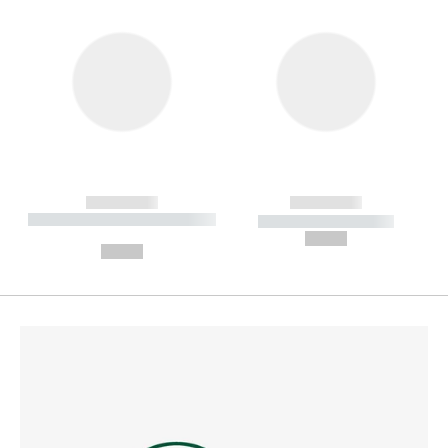
------------
------------
----------- ----------- --------
----------- -----------
---
--,-- €
--,-- €