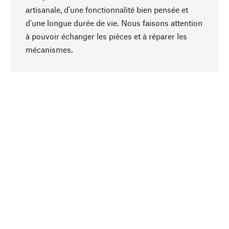
artisanale, d'une fonctionnalité bien pensée et
d'une longue durée de vie. Nous faisons attention
à pouvoir échanger les pièces et à réparer les
Haut de page
mécanismes.
Conscient
La durabilité est au cœur de notre sélection de
produits. Nous misons sur des ingrédients
naturels et des matériaux qui peuvent être
entretenus, ainsi que sur une production
respectueuse des ressources et socialement
responsable.