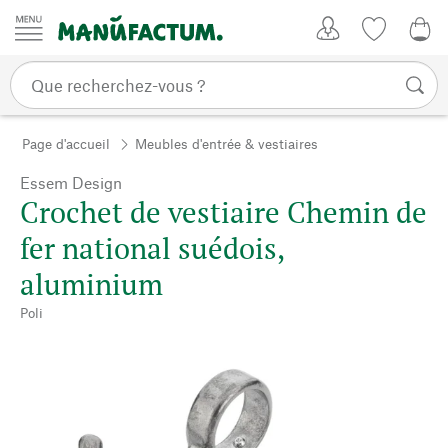
Passer au contenu
Mon compte
Liste de su
0,0
Page d'accueil
Meubles d'entrée & vestiaires
Essem Design
Crochet de vestiaire Chemin de
fer national suédois,
aluminium
Poli