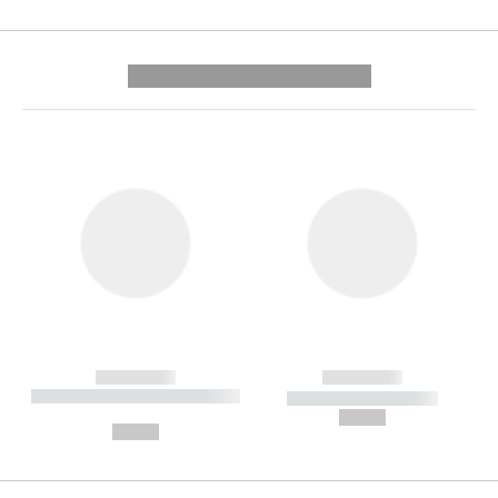
---------- --------------
------------
------------
----------- ----------- --------
----------- -----------
---
--,-- €
--,-- €