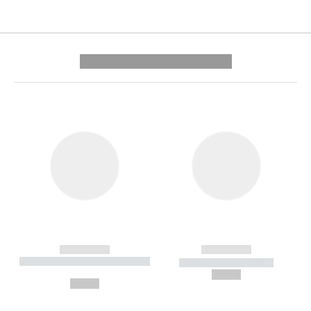
---------- --------------
------------
------------
----------- ----------- --------
----------- -----------
---
--,-- €
--,-- €