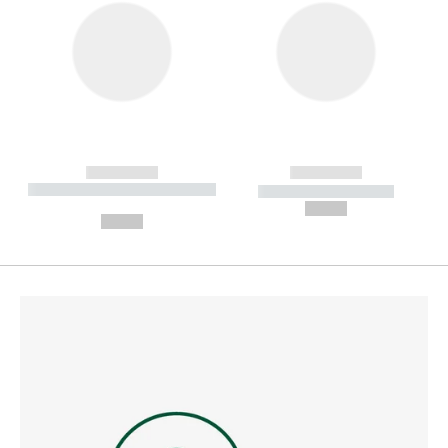
------------
------------
----------- ----------- --------
----------- -----------
---
--,-- €
--,-- €