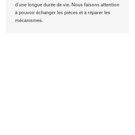
d'une longue durée de vie. Nous faisons attention
à pouvoir échanger les pièces et à réparer les
Haut de page
mécanismes.
Conscient
La durabilité est au cœur de notre sélection de
produits. Nous misons sur des ingrédients
naturels et des matériaux qui peuvent être
entretenus, ainsi que sur une production
respectueuse des ressources et socialement
responsable.