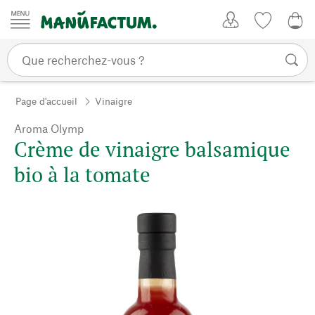
Passer au contenu
Mon compte
Liste de su
0,0
Page d'accueil
Vinaigre
Aroma Olymp
Crème de vinaigre balsamique
bio à la tomate