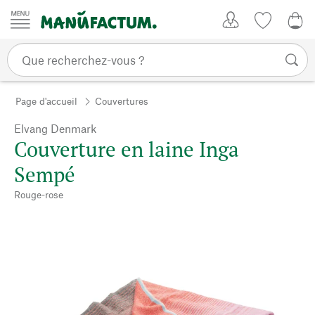
Passer au contenu
Mon compte
Liste de su
0,0
Page d'accueil
Couvertures
Elvang Denmark
Couverture en laine Inga
Sempé
Rouge-rose