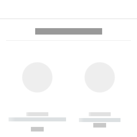
---------- --------------
------------
------------
----------- ----------- --------
----------- -----------
---
--,-- €
--,-- €