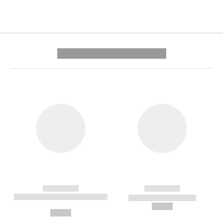
---------- --------------
------------
------------
----------- ----------- --------
----------- -----------
---
--,-- €
--,-- €