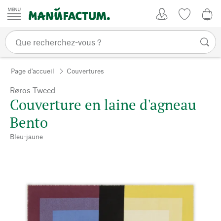
Passer au contenu
Mon compte
Liste de su
0,0
Page d'accueil
Couvertures
Røros Tweed
Couverture en laine d'agneau
Bento
Bleu-jaune