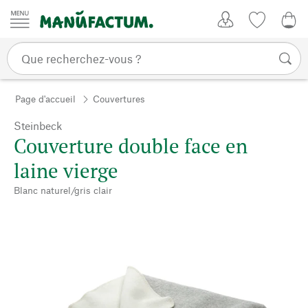
Passer au contenu
Mon compte
Liste de su
0,0
Page d'accueil
Couvertures
Steinbeck
Couverture double face en
laine vierge
Blanc naturel/gris clair