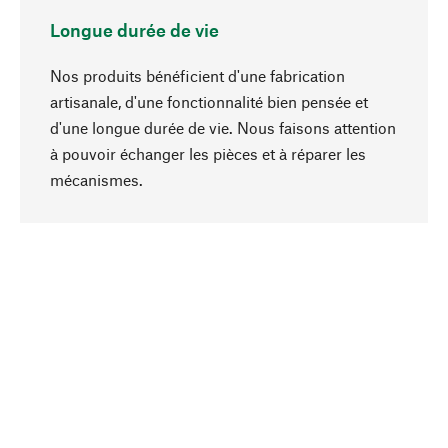
Longue durée de vie
Nos produits bénéficient d'une fabrication
artisanale, d'une fonctionnalité bien pensée et
d'une longue durée de vie. Nous faisons attention
à pouvoir échanger les pièces et à réparer les
Haut de page
mécanismes.
Conscient
La durabilité est au cœur de notre sélection de
produits. Nous misons sur des ingrédients
naturels et des matériaux qui peuvent être
entretenus, ainsi que sur une production
respectueuse des ressources et socialement