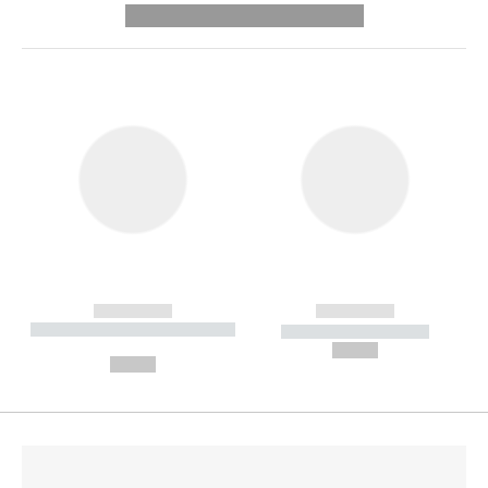
---------- --------------
------------
------------
----------- ----------- --------
----------- -----------
---
--,-- €
--,-- €