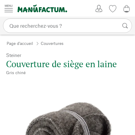
Passer au contenu
Mon compte
Liste de su
0,0
Page d'accueil
Couvertures
Steiner
Couverture de siège en laine
Gris chiné