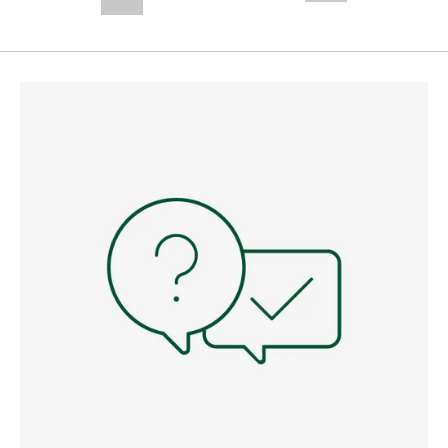
--,-- €