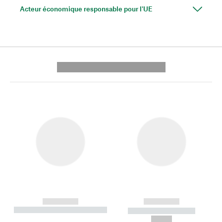
Acteur économique responsable pour l'UE
---------- --------------
------------
------------
----------- ----------- --------
----------- -----------
---
--,-- €