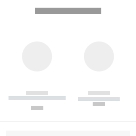
---------- --------------
------------
------------
----------- ----------- --------
----------- -----------
---
--,-- €
--,-- €