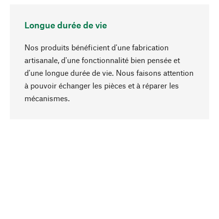
Longue durée de vie
Nos produits bénéficient d'une fabrication
artisanale, d'une fonctionnalité bien pensée et
d'une longue durée de vie. Nous faisons attention
à pouvoir échanger les pièces et à réparer les
Haut de page
mécanismes.
Conscient
La durabilité est au cœur de notre sélection de
produits. Nous misons sur des ingrédients
naturels et des matériaux qui peuvent être
entretenus, ainsi que sur une production