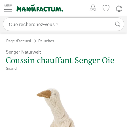
Passer au contenu
Mon compte
Liste de su
0,0
Page d'accueil
Peluches
Senger Naturwelt
Coussin chauffant Senger Oie
Grand