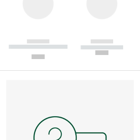
------------
------------
----------- ----------- --------
----------- -----------
---
--,-- €
--,-- €