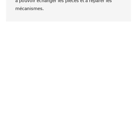
à pouvoir échanger les pièces et à réparer les
Haut de page
mécanismes.
Conscient
La durabilité est au cœur de notre sélection de
produits. Nous misons sur des ingrédients
naturels et des matériaux qui peuvent être
entretenus, ainsi que sur une production
respectueuse des ressources et socialement
responsable.
Choisi