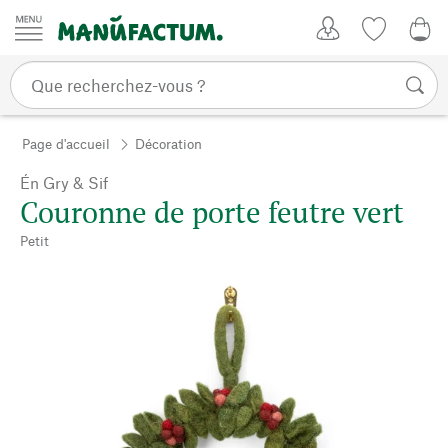
Passer au contenu
Mon compte
Liste de su
0,0
Page d'accueil
Décoration
Én Gry & Sif
Couronne de porte feutre vert
Petit