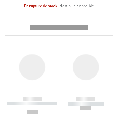
En rupture de stock
,
N'est plus disponible
---------- --------------
------------
------------
----------- ----------- --------
----------- -----------
---
--,-- €
--,-- €