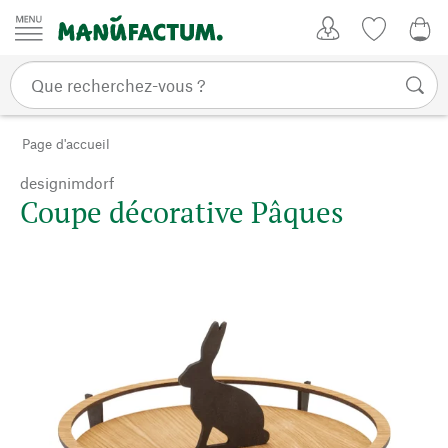
Passer au contenu
Mon compte
Liste de su
0,0
Page d'accueil
designimdorf
Coupe décorative Pâques