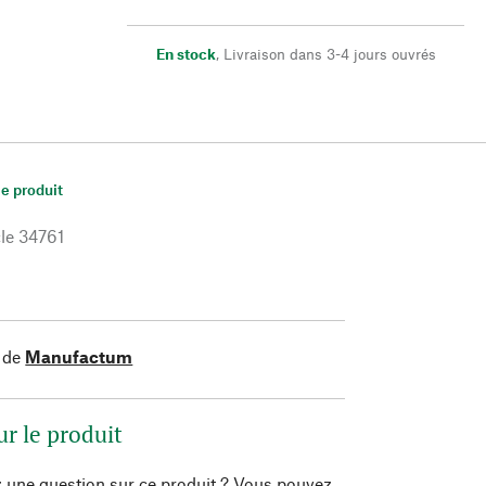
En stock
,
Livraison dans 3-4 jours ouvrés
le produit
le
34761
 de
Manufactum
ur le produit
 une question sur ce produit ? Vous pouvez