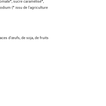
tomate*, sucre caramélisé*,
sodium (* issu de l'agriculture
ces d'œufs, de soja, de fruits