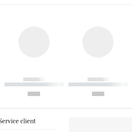
------------
------------
----------- ----------- ----------
----------- ----------- ----------
-
-
--,-- €
--,-- €
Service client