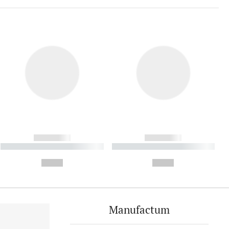
------------
------------
----------- ----------- ----------
----------- ----------- ----------
- -----------
-
--,-- €
--,-- €
Manufactum