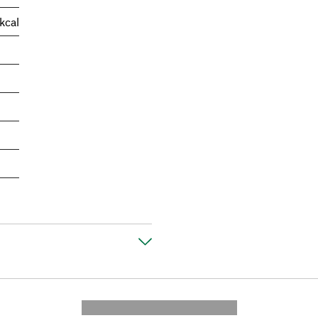
kcal
---------- --------------