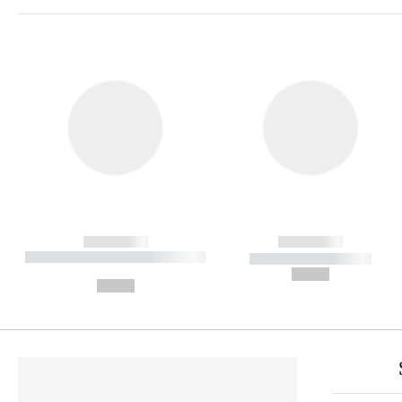
------------
------------
----------- ----------- ----------
----------- -----------
-
--,-- €
--,-- €