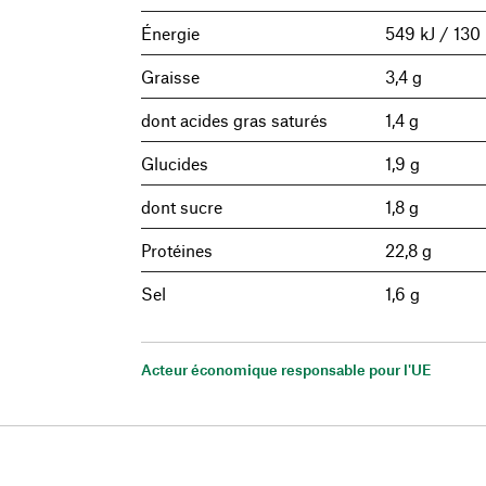
Énergie
549 kJ / 130 
Graisse
3,4 g
dont acides gras saturés
1,4 g
Glucides
1,9 g
dont sucre
1,8 g
Protéines
22,8 g
Sel
1,6 g
Acteur économique responsable pour l'UE