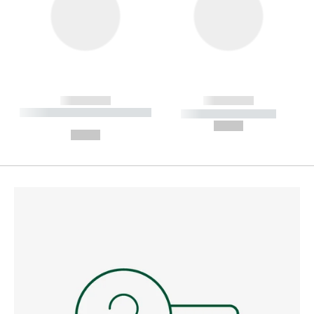
------------
------------
----------- ----------- --------
----------- -----------
---
--,-- €
--,-- €