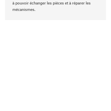
à pouvoir échanger les pièces et à réparer les
Haut de page
mécanismes.
Conscient
La durabilité est au cœur de notre sélection de
produits. Nous misons sur des ingrédients
naturels et des matériaux qui peuvent être
entretenus, ainsi que sur une production
respectueuse des ressources et socialement
responsable.
Choisi