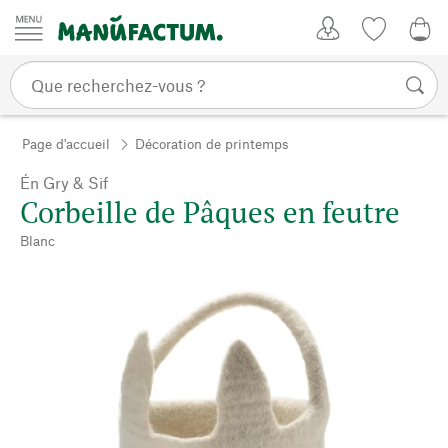
Passer au contenu
Mon compte
Liste de su
0,0
Page d'accueil
Décoration de printemps
Én Gry & Sif
Corbeille de Pâques en feutre
Blanc