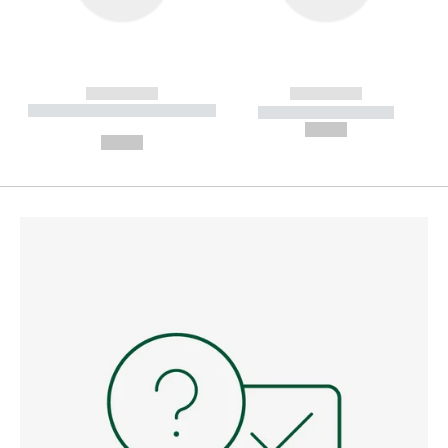
------------
------------
----------- ----------- --------
----------- -----------
---
--,-- €
--,-- €