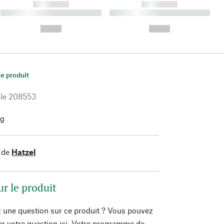
------------
------------
----------- ----------- ----------
----------- ----------- ----------
- -----------
-
--,-- €
--,-- €
le produit
le
208553
 g
 de
Hatzel
ur le produit
 une question sur ce produit ? Vous pouvez
er votre question ici. Votre programme de