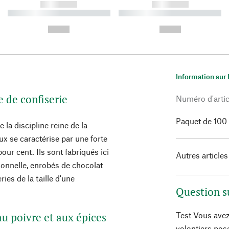
------------
------------
----------- ----------- ----------
----------- ----------- ----------
-
-
--,-- €
--,-- €
Information sur 
e de confiserie
Numéro d'artic
Paquet de 100
la discipline reine de la
eux se caractérise par une forte
ur cent. Ils sont fabriqués ici
Autres articles
tionnelle, enrobés de chocolat
ies de la taille d'une
Question s
au poivre et aux épices
Test Vous avez
volontiers pos