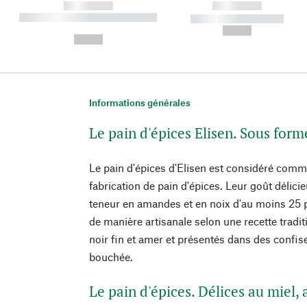
------------
------------
----------- ----------- ----------
----------- -----------
-
--,-- €
--,-- €
Informations générales
Le pain d'épices Elisen. Sous form
Le pain d'épices d'Elisen est considéré comme 
fabrication de pain d'épices. Leur goût délici
teneur en amandes et en noix d'au moins 25 po
de manière artisanale selon une recette tradi
noir fin et amer et présentés dans des confiser
bouchée.
Le pain d'épices. Délices au miel, 