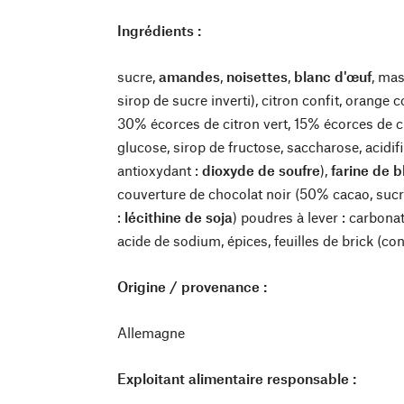
Ingrédients :
sucre,
amandes
,
noisettes
,
blanc d'œuf
, ma
sirop de sucre inverti), citron confit, orange
30% écorces de citron vert, 15% écorces de ci
glucose, sirop de fructose, saccharose, acidifia
antioxydant :
dioxyde de soufre
),
farine de b
couverture de chocolat noir (50% cacao, sucr
:
lécithine de soja
) poudres à lever : carbo
acide de sodium, épices, feuilles de brick (co
Origine / provenance :
Allemagne
Exploitant alimentaire responsable :