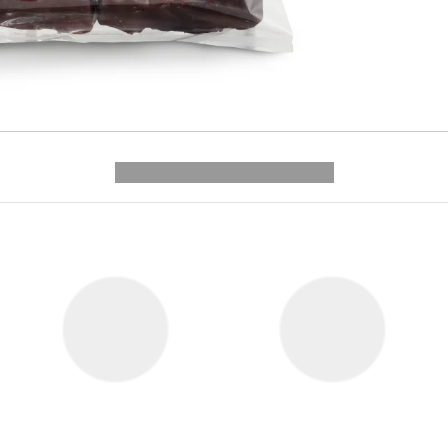
---------- --------------