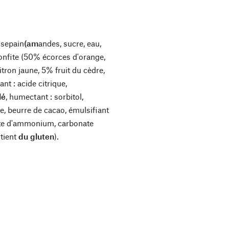
ssepain
(am
andes, sucre, eau,
 confite (50% écorces d'orange,
tron jaune, 5% fruit du cèdre,
nt : acide citrique,
lé
, humectant : sorbitol,
e, beurre de cacao, émulsifiant
nate d'ammonium, carbonate
ntient
du gluten
).