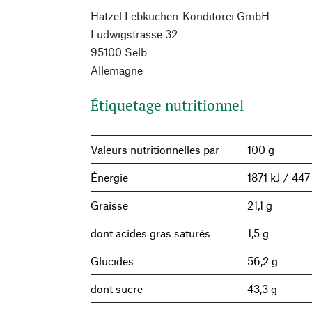
Hatzel Lebkuchen-Konditorei GmbH
Ludwigstrasse 32
95100 Selb
Allemagne
Étiquetage nutritionnel
Valeurs nutritionnelles par
100 g
Énergie
1871 kJ / 447
Graisse
21,1 g
dont acides gras saturés
1,5 g
Glucides
56,2 g
dont sucre
43,3 g