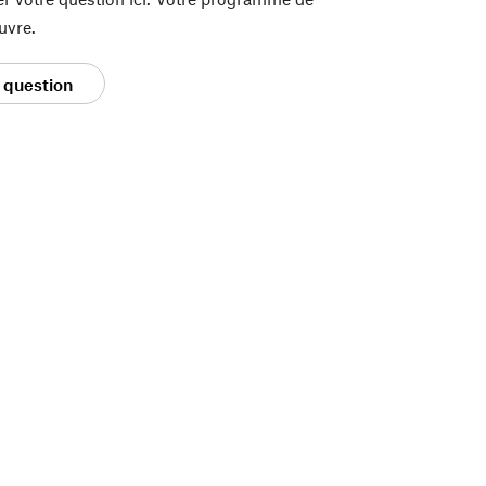
uvre.
 question