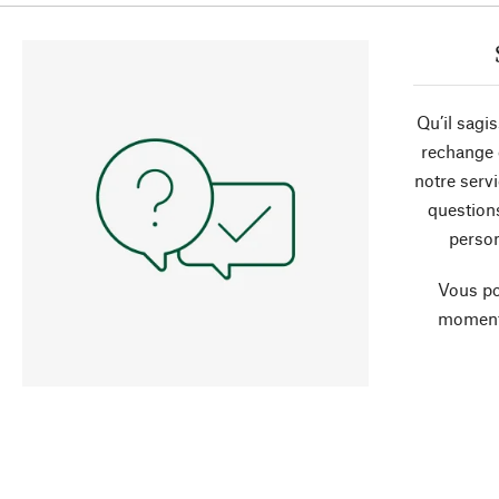
Qu’il sagi
rechange 
notre servi
question
person
Vous po
moment