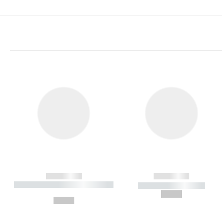
------------
------------
----------- ----------- ----------
----------- -----------
-
--,-- €
--,-- €