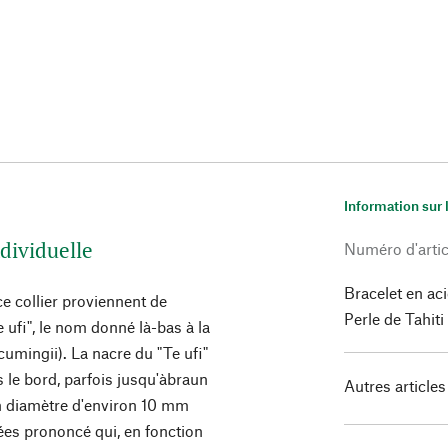
Information sur 
ndividuelle
Numéro d'artic
Bracelet en ac
ce collier proviennent de
Perle de Tahit
e ufi", le nom donné là-bas à la
cumingii). La nacre du "Te ufi"
rs le bord, parfois jusqu'àbraun
Autres articles
un diamètre d'environ 10 mm
sées prononcé qui, en fonction