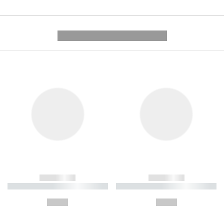
---------- --------------
------------
------------
----------- ----------- ----------
----------- ----------- ----------
-
-
--,-- €
--,-- €