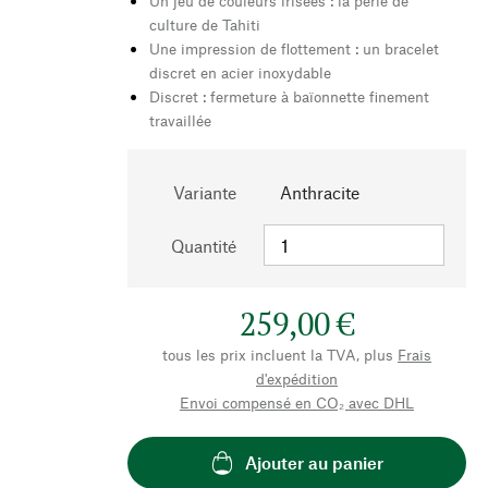
Un jeu de couleurs irisées : la perle de
culture de Tahiti
Une impression de flottement : un bracelet
discret en acier inoxydable
Discret : fermeture à baïonnette finement
travaillée
Variante
Anthracite
Quantité
259,00 €
tous les prix incluent la TVA, plus
Frais
d'expédition
Envoi compensé en CO₂ avec DHL
Ajouter au panier