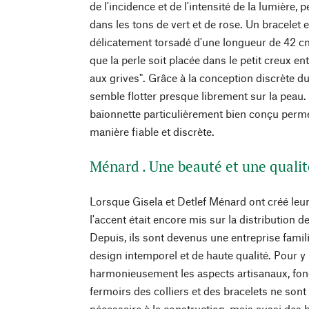
de l'incidence et de l'intensité de la lumière,
dans les tons de vert et de rose. Un bracelet 
délicatement torsadé d'une longueur de 42 c
que la perle soit placée dans le petit creux ent
aux grives". Grâce à la conception discrète du 
semble flotter presque librement sur la peau
baïonnette particulièrement bien conçu permet
manière fiable et discrète.
Ménard . Une beauté et une qualit
Lorsque Gisela et Detlef Ménard ont créé leur
l'accent était encore mis sur la distribution d
Depuis, ils sont devenus une entreprise famil
design intemporel et de haute qualité. Pour y
harmonieusement les aspects artisanaux, fonct
fermoirs des colliers et des bracelets ne son
nécessaire à la construction, mais aussi des b