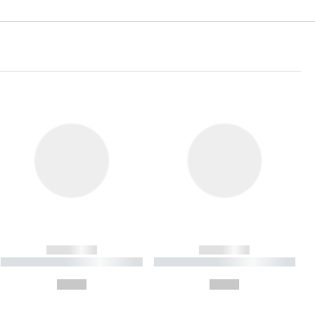
------------
------------
----------- ----------- ----------
----------- ----------- ----------
- -----------
-
--,-- €
--,-- €