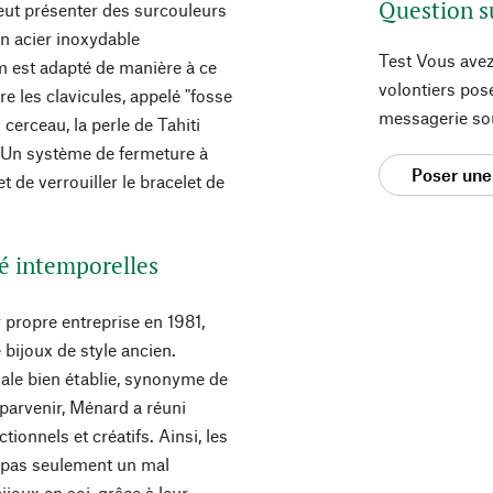
Question s
 peut présenter des surcouleurs
en acier inoxydable
Test Vous avez
m est adapté de manière à ce
volontiers pos
re les clavicules, appelé "fosse
messagerie so
cerceau, la perle de Tahiti
. Un système de fermeture à
Poser une
 de verrouiller le bracelet de
é intemporelles
 propre entreprise en 1981,
e bijoux de style ancien.
iale bien établie, synonyme de
 parvenir, Ménard a réuni
ionnels et créatifs. Ainsi, les
t pas seulement un mal
ijoux en soi, grâce à leur